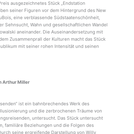
Preis ausgezeichnetes Stück „Endstation
eben seiner Figuren vor dem Hintergrund des New
uBois, eine verblassende Südstaatenschönheit,
ber Sehnsucht, Wahn und gesellschaftlichen Wandel
Kowalski aneinander. Die Auseinandersetzung mit
d dem Zusammenprall der Kulturen macht das Stück
Publikum mit seiner rohen Intensität und seinen
 Arthur Miller
eisenden“ ist ein bahnbrechendes Werk des
illusionierung und die zerbrochenen Träume von
ungsreisenden, untersucht. Das Stück untersucht
 familiäre Beziehungen und die Folgen des
Durch seine ergreifende Darstellung von Willy