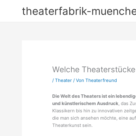
Zum
theaterfabrik-muench
Inhalt
springen
Welche Theaterstück
/
Theater
/ Von
Theaterfreund
Die Welt des Theaters ist ein lebend
und künstlerischem Ausdruck
, das Zu
Klassikern bis hin zu innovativen zei
die man sich ansehen möchte, eine auf
Theaterkunst sein.