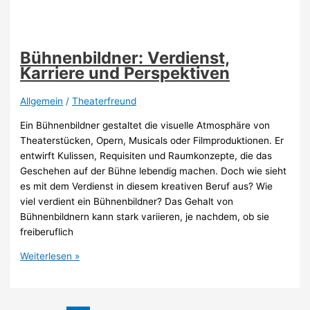
als
Schauspieler
–
Früh
Bühnenbildner: Verdienst,
planen
Karriere und Perspektiven
lohnt
sich
Allgemein
/
Theaterfreund
Ein Bühnenbildner gestaltet die visuelle Atmosphäre von
Theaterstücken, Opern, Musicals oder Filmproduktionen. Er
entwirft Kulissen, Requisiten und Raumkonzepte, die das
Geschehen auf der Bühne lebendig machen. Doch wie sieht
es mit dem Verdienst in diesem kreativen Beruf aus? Wie
viel verdient ein Bühnenbildner? Das Gehalt von
Bühnenbildnern kann stark variieren, je nachdem, ob sie
freiberuflich
Bühnenbildner:
Weiterlesen »
Verdienst,
Karriere
und