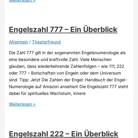
Katzennamen
weiblich
–
geheimnisvolle
Engelszahl 777 – Ein Überblick
Namen
für
Allgemein
/
Theaterfreund
besondere
Die Zahl 777 gilt in der sogenannten Engelsnumerologie als
Samtpfoten
eine besondere und kraftvolle Zahl. Viele Menschen
glauben, dass wiederkehrende Zahlenfolgen – wie 111, 222
oder 777 – Botschaften von Engeln oder dem Universum
sind. Tipp: Jetzt Die Zahlen der Engel: Handbuch der Engel-
Numerologie auf Amazon ansehen! Die Engelszahl 777 steht
dabei für spirituelles Wachstum, innere
Engelszahl
Weiterlesen »
777
–
Ein
Überblick
Engelszahl 222 – Ein Überblick