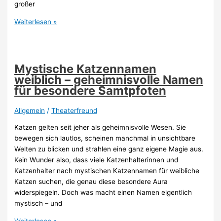
großer
Schauspieler
Weiterlesen »
werden
2026
–
Die
Mystische Katzennamen
besten
weiblich – geheimnisvolle Namen
Tipps
für besondere Samtpfoten
Allgemein
/
Theaterfreund
Katzen gelten seit jeher als geheimnisvolle Wesen. Sie
bewegen sich lautlos, scheinen manchmal in unsichtbare
Welten zu blicken und strahlen eine ganz eigene Magie aus.
Kein Wunder also, dass viele Katzenhalterinnen und
Katzenhalter nach mystischen Katzennamen für weibliche
Katzen suchen, die genau diese besondere Aura
widerspiegeln. Doch was macht einen Namen eigentlich
mystisch – und
Mystische
Weiterlesen »