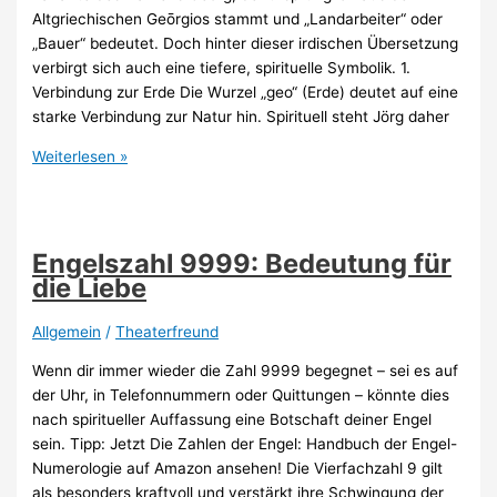
Altgriechischen Geōrgios stammt und „Landarbeiter“ oder
„Bauer“ bedeutet. Doch hinter dieser irdischen Übersetzung
verbirgt sich auch eine tiefere, spirituelle Symbolik. 1.
Verbindung zur Erde Die Wurzel „geo“ (Erde) deutet auf eine
starke Verbindung zur Natur hin. Spirituell steht Jörg daher
Spirituelle
Weiterlesen »
Bedeutung
des
Namens
Jörg
Engelszahl 9999: Bedeutung für
die Liebe
Allgemein
/
Theaterfreund
Wenn dir immer wieder die Zahl 9999 begegnet – sei es auf
der Uhr, in Telefonnummern oder Quittungen – könnte dies
nach spiritueller Auffassung eine Botschaft deiner Engel
sein. Tipp: Jetzt Die Zahlen der Engel: Handbuch der Engel-
Numerologie auf Amazon ansehen! Die Vierfachzahl 9 gilt
als besonders kraftvoll und verstärkt ihre Schwingung der