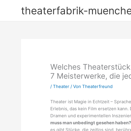
Zum
theaterfabrik-muench
Inhalt
springen
Welches Theaterstüc
7 Meisterwerke, die je
/
Theater
/ Von
Theaterfreund
Theater ist Magie in Echtzeit – Sprac
Erlebnis, das kein Film ersetzen kann.
Dramen und experimentellen Inszenieru
muss man unbedingt gesehen haben
es gibt Stücke, die zeitlos sind, berüh