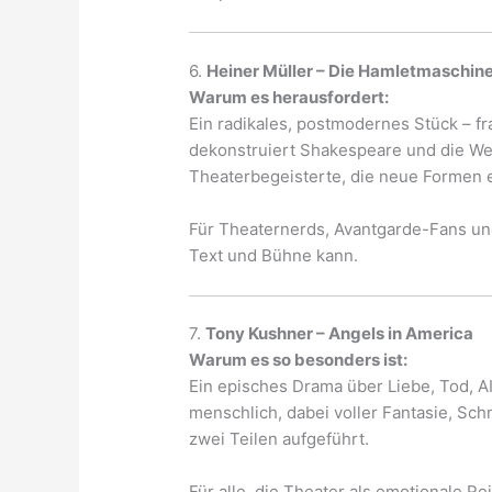
6.
Heiner Müller – Die Hamletmaschin
Warum es herausfordert:
Ein radikales, postmodernes Stück – fr
dekonstruiert Shakespeare und die Welt
Theaterbegeisterte, die neue Formen 
Für Theaternerds, Avantgarde-Fans und
Text und Bühne kann.
7.
Tony Kushner – Angels in America
Warum es so besonders ist:
Ein episches Drama über Liebe, Tod, AI
menschlich, dabei voller Fantasie, Sch
zwei Teilen aufgeführt.
Für alle, die Theater als emotionale R