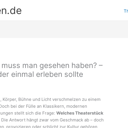
en.de
T
k muss man gesehen haben? –
der einmal erleben sollte
he, Körper, Bühne und Licht verschmelzen zu einem
 Doch bei der Fülle an Klassikern, modernen
ngen stellt sich die Frage:
Welches Theaterstück
?
Die Antwort hängt zwar vom Geschmack ab – doch
ren, provozieren oder schlicht zur Kultur gehören