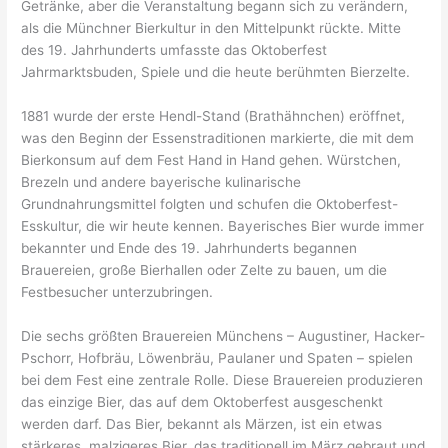
Getränke, aber die Veranstaltung begann sich zu verändern,
als die Münchner Bierkultur in den Mittelpunkt rückte. Mitte
des 19. Jahrhunderts umfasste das Oktoberfest
Jahrmarktsbuden, Spiele und die heute berühmten Bierzelte.
1881 wurde der erste Hendl-Stand (Brathähnchen) eröffnet,
was den Beginn der Essenstraditionen markierte, die mit dem
Bierkonsum auf dem Fest Hand in Hand gehen. Würstchen,
Brezeln und andere bayerische kulinarische
Grundnahrungsmittel folgten und schufen die Oktoberfest-
Esskultur, die wir heute kennen. Bayerisches Bier wurde immer
bekannter und Ende des 19. Jahrhunderts begannen
Brauereien, große Bierhallen oder Zelte zu bauen, um die
Festbesucher unterzubringen.
Die sechs größten Brauereien Münchens – Augustiner, Hacker-
Pschorr, Hofbräu, Löwenbräu, Paulaner und Spaten – spielen
bei dem Fest eine zentrale Rolle. Diese Brauereien produzieren
das einzige Bier, das auf dem Oktoberfest ausgeschenkt
werden darf. Das Bier, bekannt als Märzen, ist ein etwas
stärkeres, malzigeres Bier, das traditionell im März gebraut und