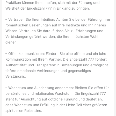
Praktiken können Ihnen helfen, sich mit der Führung und
Weisheit der Engelszahl 777 in Einklang zu bringen.
– Vertrauen Sie Ihrer Intuition: Achten Sie bei der Führung Ihrer
romantischen Beziehungen auf Ihre Instinkte und Ihr inneres
Wissen. Vertrauen Sie darauf, dass Sie zu Erfahrungen und
Verbindungen geführt werden, die Ihrem höchsten Wohl
dienen.
– Offen kommunizieren: Fördern Sie eine offene und ehrliche
Kommunikation mit Ihrem Partner. Die Engelszahl 777 fördert
Authentizität und Transparenz in Beziehungen und ermöglicht
tiefere emotionale Verbindungen und gegenseitiges
Verständnis.
– Wachstum und Ausrichtung annehmen: Bleiben Sie offen für
persönliches und relationales Wachstum. Die Engelszahl 777
steht für Ausrichtung auf göttliche Führung und deutet an,
dass Wachstum und Erfüllung in der Liebe Teil einer größeren
spirituellen Reise sind.