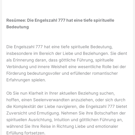
Resümee: Die Engelszahl 777 hat eine tiefe spirituelle
Bedeutung
Die Engelszahl 777 hat eine tiefe spirituelle Bedeutung,
insbesondere im Bereich der Liebe und Beziehungen. Sie dient
als Erinnerung daran, dass göttliche Führung, spirituelle
Verbindung und innere Weisheit eine wesentliche Rolle bei der
Förderung bedeutungsvoller und erfüllender romantischer
Erfahrungen spielen.
Ob Sie nun Klarheit in Ihrer aktuellen Beziehung suchen,
hoffen, einen Seelenverwandten anzuziehen, oder sich durch
die Komplexität der Liebe navigieren, die Engelszahl 777 bietet
Zuversicht und Ermutigung. Nehmen Sie ihre Botschaften der
spirituellen Ausrichtung, Intuition und göttlichen Führung an,
während Sie Ihre Reise in Richtung Liebe und emotionaler
Erfüllung fortsetzen.