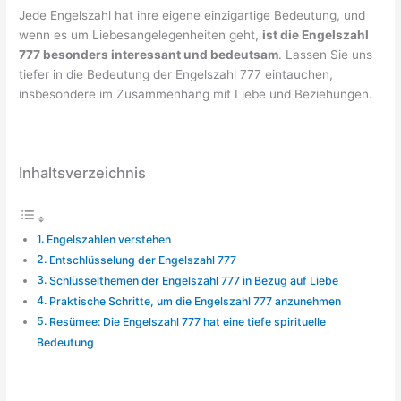
Jede Engelszahl hat ihre eigene einzigartige Bedeutung, und
wenn es um Liebesangelegenheiten geht,
ist die Engelszahl
777 besonders interessant und bedeutsam
. Lassen Sie uns
tiefer in die Bedeutung der Engelszahl 777 eintauchen,
insbesondere im Zusammenhang mit Liebe und Beziehungen.
Inhaltsverzeichnis
Engelszahlen verstehen
Entschlüsselung der Engelszahl 777
Schlüsselthemen der Engelszahl 777 in Bezug auf Liebe
Praktische Schritte, um die Engelszahl 777 anzunehmen
Resümee: Die Engelszahl 777 hat eine tiefe spirituelle
Bedeutung