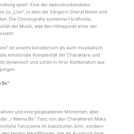
Handlung spielt. Eine der beeindruckendsten
 zu „Lion“, in dem die Sängerin Sheryl Nome und
en. Die Choreografie kombiniert kraftvolle,
sität der Musik, was den Höhepunkt einer der
stellt.
Lion“ ist sowohl künstlerisch als auch musikalisch
die emotionale Komplexität der Charaktere und
 ist dynamisch und schön in ihrer Kombination aus
gungen.
a Be“
reativen und energiegeladenen Momenten, aber
t der „I Wanna Be“-Tanz von den Charakteren Maka
ömmliche Tanzszene im klassischen Sinn, sondern
den beiden Hauptfiguren, das als Ausdruck ihrer