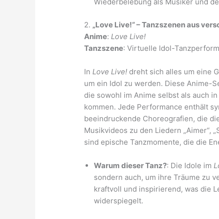
Wiederbelebung als Musiker und den
2.
„Love Live!“ – Tanzszenen aus ver
Anime
:
Love Live!
Tanzszene
: Virtuelle Idol-Tanzperfor
In
Love Live!
dreht sich alles um eine
um ein Idol zu werden. Diese Anime-Se
die sowohl im Anime selbst als auch i
kommen. Jede Performance enthält s
beeindruckende Choreografien, die die
Musikvideos zu den Liedern „Aimer“, „
sind epische Tanzmomente, die die En
Warum dieser Tanz?
: Die Idole im
L
sondern auch, um ihre Träume zu ve
kraftvoll und inspirierend, was die
widerspiegelt.