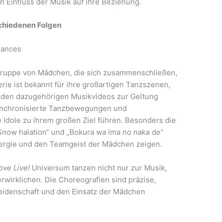
 Einfluss der Musik auf ihre Beziehung.
schiedenen Folgen
mances
 Gruppe von Mädchen, die sich zusammenschließen,
rie ist bekannt für ihre großartigen Tanzszenen,
n den dazugehörigen Musikvideos zur Geltung
ynchronisierte Tanzbewegungen und
 Idole zu ihrem großen Ziel führen. Besonders die
Snow halation“ und „Bokura wa ima no naka de“
ergie und den Teamgeist der Mädchen zeigen.
ove Live!
Universum tanzen nicht nur zur Musik,
rwirklichen. Die Choreografien sind präzise,
 Leidenschaft und den Einsatz der Mädchen