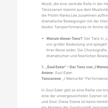
Musik, die eine zentrale Rolle in der 
Tanzszenen stammt aus dem Musikvideo
die Pilotin Ranka Lee zusammen auftret
dramatische Bewegungen mit der Inten
besten Tanzperformances im Anime dar
Warum dieser Tanz?
: Der Tanz in „
von großer Bedeutung und spiegelt 
ihrer Reise wider. Die Choreografie
dramatischen und feierlichen Bewe
5.
„Soul Eater“ – Der Tanz von „I Wann
Anime
:
Soul Eater
Tanzszene
: „I Wanna Be“ Performance
In
Soul Eater
gibt es eine Reihe von k
eine der unvergesslichsten Szenen is
und Soul. Diese Szene ist keine herk
ein Moment der Synchronität zwischen 