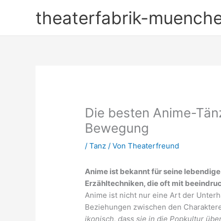
Zum
theaterfabrik-muench
Inhalt
springen
Die besten Anime-Tänz
Bewegung
/
Tanz
/ Von
Theaterfreund
Anime ist bekannt für seine lebendige
Erzähltechniken, die oft mit beeind
Anime ist nicht nur eine Art der Unter
Beziehungen zwischen den Charaktere
ikonisch, dass sie in die Popkultur üb