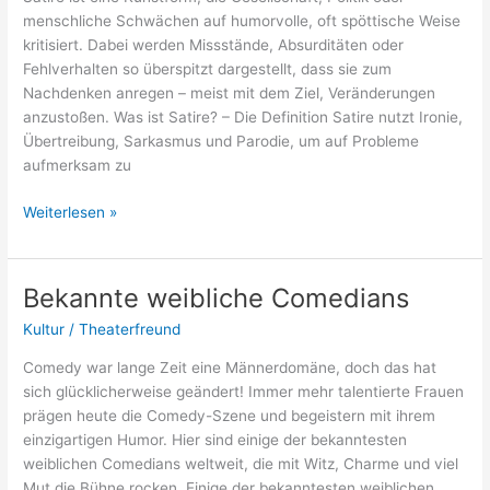
menschliche Schwächen auf humorvolle, oft spöttische Weise
kritisiert. Dabei werden Missstände, Absurditäten oder
Fehlverhalten so überspitzt dargestellt, dass sie zum
Nachdenken anregen – meist mit dem Ziel, Veränderungen
anzustoßen. Was ist Satire? – Die Definition Satire nutzt Ironie,
Übertreibung, Sarkasmus und Parodie, um auf Probleme
aufmerksam zu
Satire
Weiterlesen »
–
Definition
und
Bekannte weibliche Comedians
Beispiele
Kultur
/
Theaterfreund
Comedy war lange Zeit eine Männerdomäne, doch das hat
sich glücklicherweise geändert! Immer mehr talentierte Frauen
prägen heute die Comedy-Szene und begeistern mit ihrem
einzigartigen Humor. Hier sind einige der bekanntesten
weiblichen Comedians weltweit, die mit Witz, Charme und viel
Mut die Bühne rocken. Einige der bekanntesten weiblichen