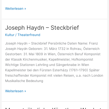
Die
Weiterlesen »
Orgel
der
Elbphilharmonie
Joseph Haydn – Steckbrief
–
Kultur
/
Theaterfreund
Ein
Meisterwerk
Joseph Haydn – Steckbrief Persönliche Daten Name: Franz
der
Joseph Haydn Geboren: 31. März 1732 in Rohrau, Österreich
Klangkunst
Gestorben: 31. Mai 1809 in Wien, Österreich Beruf Komponist
der Klassik Kirchenmusiker, Kapellmeister, Hofkomponist
Wichtige Stationen Lehrling und Sängerknabe in Wien
Kapellmeister bei den Fürsten Esterházy (1761–1790) Später
freischaffender Komponist mit vielen Reisen, u.a. nach London
Musikalische Bedeutung
Joseph
Weiterlesen »
Haydn
–
Steckbrief