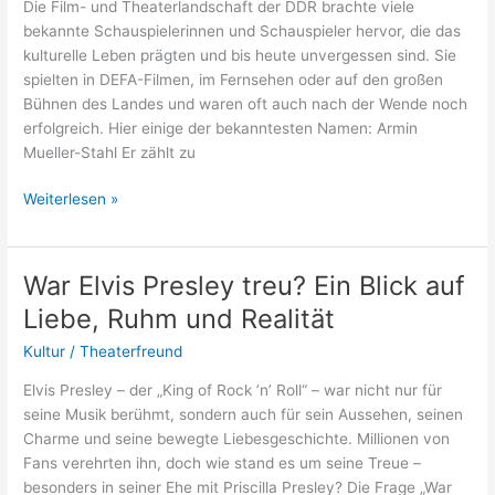
Die Film- und Theaterlandschaft der DDR brachte viele
der
bekannte Schauspielerinnen und Schauspieler hervor, die das
Klassik
kulturelle Leben prägten und bis heute unvergessen sind. Sie
weitergetragen?
spielten in DEFA-Filmen, im Fernsehen oder auf den großen
Bühnen des Landes und waren oft auch nach der Wende noch
erfolgreich. Hier einige der bekanntesten Namen: Armin
Mueller-Stahl Er zählt zu
Bekannte
Weiterlesen »
DDR-
Schauspieler
–
War Elvis Presley treu? Ein Blick auf
Gesichter
Liebe, Ruhm und Realität
einer
Ära
Kultur
/
Theaterfreund
Elvis Presley – der „King of Rock ’n’ Roll“ – war nicht nur für
seine Musik berühmt, sondern auch für sein Aussehen, seinen
Charme und seine bewegte Liebesgeschichte. Millionen von
Fans verehrten ihn, doch wie stand es um seine Treue –
besonders in seiner Ehe mit Priscilla Presley? Die Frage „War