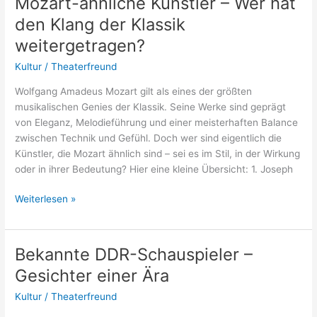
Mozart-ähnliche Künstler – Wer hat
den Klang der Klassik
weitergetragen?
Kultur
/
Theaterfreund
Wolfgang Amadeus Mozart gilt als eines der größten
musikalischen Genies der Klassik. Seine Werke sind geprägt
von Eleganz, Melodieführung und einer meisterhaften Balance
zwischen Technik und Gefühl. Doch wer sind eigentlich die
Künstler, die Mozart ähnlich sind – sei es im Stil, in der Wirkung
oder in ihrer Bedeutung? Hier eine kleine Übersicht: 1. Joseph
Mozart-
Weiterlesen »
ähnliche
Künstler
–
Bekannte DDR-Schauspieler –
Wer
Gesichter einer Ära
hat
den
Kultur
/
Theaterfreund
Klang