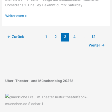
Comedians 1. Tina Fey Bekannt durch: Saturday
Bekannte
Weiterlesen »
weibliche
Comedians
←
Zurück
1
2
3
4
…
12
Weiter
→
Über: Theater- und Münchenblog 2026!