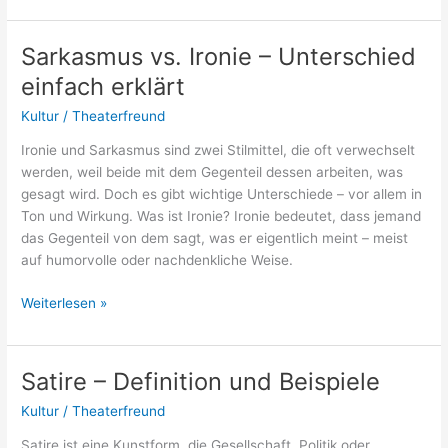
im
Kulturbereich
Sarkasmus vs. Ironie – Unterschied
–
einfach erklärt
Kreativ,
vielseitig
Kultur
/
Theaterfreund
und
Ironie und Sarkasmus sind zwei Stilmittel, die oft verwechselt
sinnstiftend
werden, weil beide mit dem Gegenteil dessen arbeiten, was
gesagt wird. Doch es gibt wichtige Unterschiede – vor allem in
Ton und Wirkung. Was ist Ironie? Ironie bedeutet, dass jemand
das Gegenteil von dem sagt, was er eigentlich meint – meist
auf humorvolle oder nachdenkliche Weise.
Sarkasmus
Weiterlesen »
vs.
Ironie
–
Satire – Definition und Beispiele
Unterschied
Kultur
/
Theaterfreund
einfach
erklärt
Satire ist eine Kunstform, die Gesellschaft, Politik oder