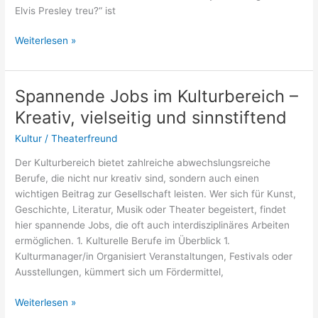
Elvis Presley treu?“ ist
War
Weiterlesen »
Elvis
Presley
treu?
Spannende Jobs im Kulturbereich –
Ein
Kreativ, vielseitig und sinnstiftend
Blick
auf
Kultur
/
Theaterfreund
Liebe,
Der Kulturbereich bietet zahlreiche abwechslungsreiche
Ruhm
Berufe, die nicht nur kreativ sind, sondern auch einen
und
wichtigen Beitrag zur Gesellschaft leisten. Wer sich für Kunst,
Realität
Geschichte, Literatur, Musik oder Theater begeistert, findet
hier spannende Jobs, die oft auch interdisziplinäres Arbeiten
ermöglichen. 1. Kulturelle Berufe im Überblick 1.
Kulturmanager/in Organisiert Veranstaltungen, Festivals oder
Ausstellungen, kümmert sich um Fördermittel,
Spannende
Weiterlesen »
Jobs