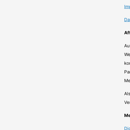
Im
Da
Af
Au
We
ko
Pa
Me
Al
Ve
Me
Di