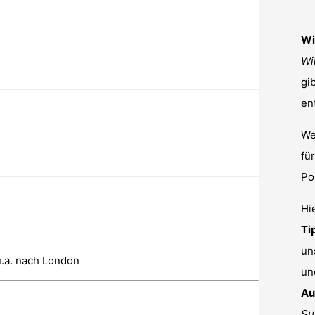
Wi
Wi
gi
en
We
fü
Po
Hi
Ti
un
u.a. nach London
un
Au
Su