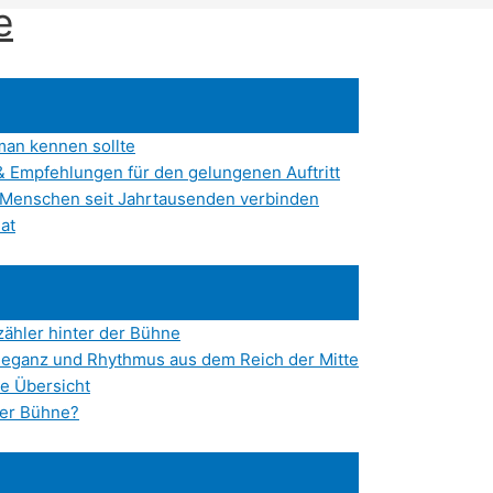
e
man kennen sollte
& Empfehlungen für den gelungenen Auftritt
e Menschen seit Jahrtausenden verbinden
at
zähler hinter der Bühne
 Eleganz und Rhythmus aus dem Reich der Mitte
e Übersicht
der Bühne?