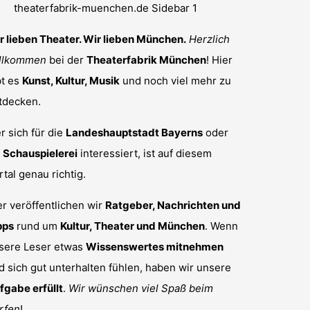
r lieben Theater. Wir lieben München.
Herzlich
llkommen
bei der
Theaterfabrik München
! Hier
bt es
Kunst, Kultur, Musik
und noch viel mehr zu
tdecken.
r sich für die
Landeshauptstadt Bayerns
oder
r
Schauspielerei
interessiert, ist auf diesem
rtal genau richtig.
er veröffentlichen wir
Ratgeber, Nachrichten und
pps
rund um
Kultur, Theater und München
. Wenn
sere Leser etwas
Wissenswertes mitnehmen
d sich gut unterhalten fühlen, haben wir unsere
fgabe erfüllt
.
Wir wünschen viel Spaß beim
rfen
!