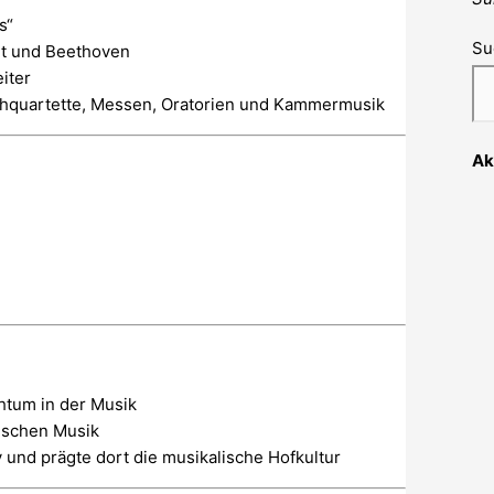
s“
Su
rt und Beethoven
iter
chquartette, Messen, Oratorien und Kammermusik
Ak
htum in der Musik
sischen Musik
y und prägte dort die musikalische Hofkultur