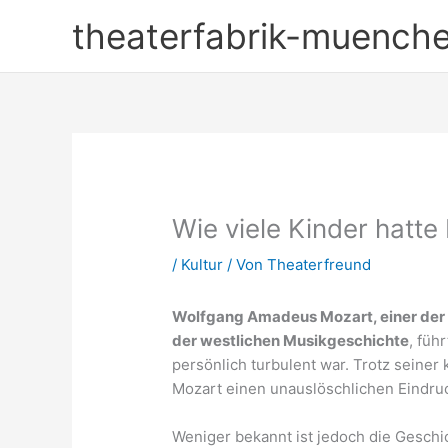
Zum
theaterfabrik-muench
Inhalt
springen
Wie viele Kinder hatte
/
Kultur
/ Von
Theaterfreund
Wolfgang Amadeus Mozart, einer der 
der westlichen Musikgeschichte
, füh
persönlich turbulent war. Trotz seine
Mozart einen unauslöschlichen Eindruc
Weniger bekannt ist jedoch die Geschi