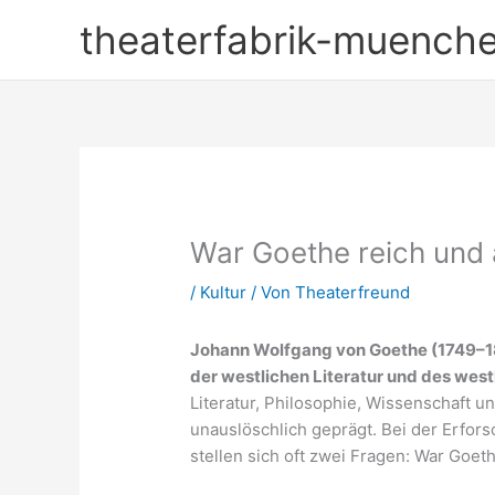
Zum
theaterfabrik-muench
Inhalt
springen
War Goethe reich und 
/
Kultur
/ Von
Theaterfreund
Johann Wolfgang von Goethe (1749–18
der westlichen Literatur und des wes
Literatur, Philosophie, Wissenschaft u
unauslöschlich geprägt. Bei der Erfo
stellen sich oft zwei Fragen: War Goet