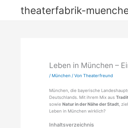
Zum
theaterfabrik-muench
Inhalt
springen
Leben in München – Ei
/
München
/ Von
Theaterfreund
München, die bayerische Landeshaupts
Deutschlands. Mit ihrem Mix aus
Tradi
sowie
Natur in der Nähe der Stadt
, zi
Leben in München wirklich?
Inhaltsverzeichnis