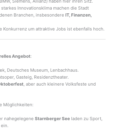
BMW, Siemens, Allianz) haben hier ihren Sitz.
starkes Innovationsklima machen die Stadt
hiedenen Branchen, insbesondere
IT, Finanzen,
ie Konkurrenz um attraktive Jobs ist ebenfalls hoch.
relles Angebot
:
thek, Deutsches Museum, Lenbachhaus.
atsoper, Gasteig, Residenztheater.
ktoberfest
, aber auch kleinere Volksfeste und
le Möglichkeiten:
er nahegelegene
Starnberger See
laden zu Sport,
 ein.