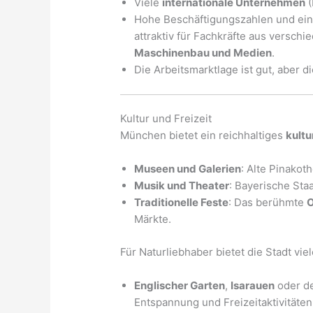
Viele
internationale Unternehmen
(
Hohe Beschäftigungszahlen und ein 
attraktiv für Fachkräfte aus versc
Maschinenbau und Medien
.
Die Arbeitsmarktlage ist gut, aber d
Kultur und Freizeit
München bietet ein reichhaltiges
kultu
Museen und Galerien
: Alte Pinako
Musik und Theater
: Bayerische Sta
Traditionelle Feste
: Das berühmte
O
Märkte.
Für Naturliebhaber bietet die Stadt vie
Englischer Garten
,
Isarauen
oder d
Entspannung und Freizeitaktivitäten