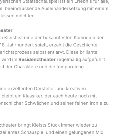
erischen Staatsschauspiel ist ein Erlebnis für alle,
suell beeindruckende Auseinandersetzung mit einem
inlassen möchten.
heater
n Kleist ist eine der bekanntesten Komödien der
18. Jahrhundert spielt, erzählt die Geschichte
erichtsprozess selbst entlarvt. Diese brillante
k wird im
Residenztheater
regelmäßig aufgeführt
keit der Charaktere und die temporeiche
ine exzellenten Darsteller und kreativen
leibt ein Klassiker, der auch heute noch mit
nschlicher Schwächen und seiner feinen Ironie zu
heater bringt Kleists Stück immer wieder zu
xzellentes Schauspiel und einen gelungenen Mix