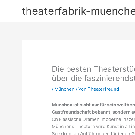
Zum
theaterfabrik-muench
Inhalt
springen
Die besten Theaterstü
über die faszinierend
/
München
/ Von
Theaterfreund
München ist nicht nur für sein weltb
Gastfreundschaft bekannt, sondern auc
Ob klassische Dramen, moderne Inszen
Münchens Theatern wird Kunst in all ihr
Spektrum an Aufführungen für jeden 