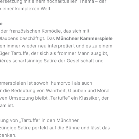
ersetzung mit einem hochaktuellen Thema – der
n einer komplexen Welt.
le
k der französischen Komödie, das sich mit
Glaubens beschäftigt. Das
Münchner Kammerspiele
ren immer wieder neu interpretiert und es zu einem
üger Tartuffe, der sich als frommer Mann ausgibt,
lières scharfsinnige Satire der Gesellschaft und
merspielen ist sowohl humorvoll als auch
er die Bedeutung von Wahrheit, Glauben und Moral
en Umsetzung bleibt „Tartuffe“ ein Klassiker, der
am ist.
rung von „Tartuffe“ in den Münchner
üngige Satire perfekt auf die Bühne und lässt das
denken.