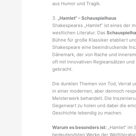
aus Humor und Tragik.
3.
„Hamlet“ – Schauspielhaus
Shakespeares „Hamlet“ ist eines der m
westlichen Literatur. Das
Schauspielh
Bühne für große Klassiker etabliert un
Shakespeare eine beeindruckende Insz
Dänemark, der von Rache und innerem K
oft mit innovativen Regieansätzen und
gebracht.
Die dunklen Themen von Tod, Verrat u
in einer modernen, aber dennoch respe
Meisterwerk behandelt. Die Inszenieru
Gegenwart zu holen und dabei die emo
Geschichte lebendig zu machen.
Warum es besonders ist:
„Hamlet“ im S
bedeutendsten Werke der Weltliteratu