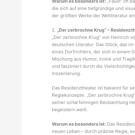
Warum es besonders ist:
„Faust“ im Bay
die sich auf eine tiefgründige und vi
der größten Werke der Weltliteratur e
2.
„Der zerbrochne Krug“ – Residenzt
„Der zerbrochne Krug“ von Heinrich vo
deutschen Literatur. Das Stück, das im 
eines Dorfrichters, der sich in einem G
Mischung aus Humor, Ironie und Tragi
und fasziniert durch die Vielschichtig
Inszenierung.
Das Residenztheater ist bekannt für se
Regiekonzepte. „Der zerbrochne Krug“ b
seiner scharfsinnigen Beobachtung me
begeistern weiß.
Warum es besonders ist:
Das Residenzt
neuen Leben – durch präzise Regie, e