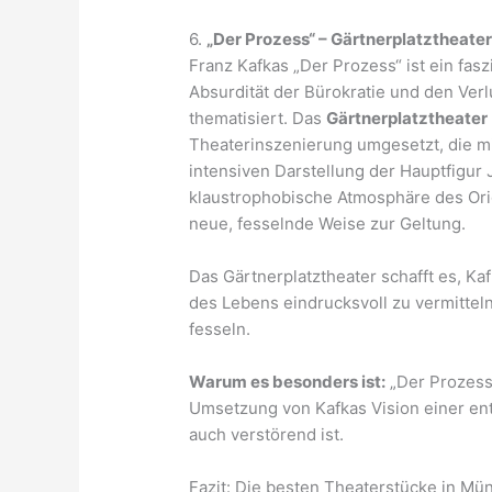
6.
„Der Prozess“ – Gärtnerplatztheate
Franz Kafkas „Der Prozess“ ist ein fas
Absurdität der Bürokratie und den Ve
thematisiert. Das
Gärtnerplatztheater
Theaterinszenierung umgesetzt, die m
intensiven Darstellung der Hauptfigur J
klaustrophobische Atmosphäre des Ori
neue, fesselnde Weise zur Geltung.
Das Gärtnerplatztheater schafft es, Ka
des Lebens eindrucksvoll zu vermittel
fesseln.
Warum es besonders ist:
„Der Prozess“
Umsetzung von Kafkas Vision einer ent
auch verstörend ist.
Fazit: Die besten Theaterstücke in Mü