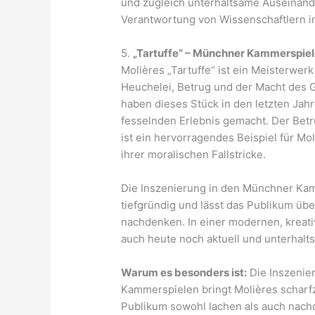
und zugleich unterhaltsame Auseinand
Verantwortung von Wissenschaftlern i
5.
„Tartuffe“ – Münchner Kammerspie
Molières „Tartuffe“ ist ein Meisterwer
Heuchelei, Betrug und der Macht des 
haben dieses Stück in den letzten Jah
fesselnden Erlebnis gemacht. Der Betr
ist ein hervorragendes Beispiel für Mo
ihrer moralischen Fallstricke.
Die Inszenierung in den Münchner Kam
tiefgründig und lässt das Publikum üb
nachdenken. In einer modernen, kreativ
auch heute noch aktuell und unterhalts
Warum es besonders ist:
Die Inszenie
Kammerspielen bringt Molières scharfz
Publikum sowohl lachen als auch nach